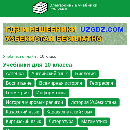
Учебники онлайн
›
10 класс
Учебники для 10 класса
Алгебра
Английский язык
Биология
Воспитание
Всемирная история
География
Геометрия
Информатика
История мировых религий
История Узбекистана
Казахский язык
Каракалпакский язык
Киргизский язык
Литература
Математика