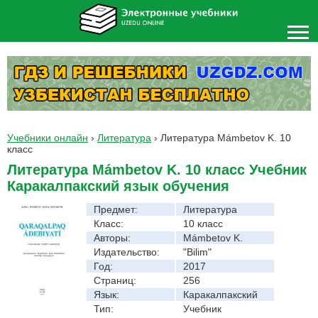
Учебники онлайн
›
Литература
›
Литература Mámbetov K. 10
класс
Литература Mámbetov K. 10 класс Учебник
Каракалпакский язык обучения
Предмет:
Литература
Класс:
10 класс
Авторы:
Mámbetov K.
Издательство:
"Bilim"
Год:
2017
Страниц:
256
Язык:
Каракалпакский
Тип:
Учебник