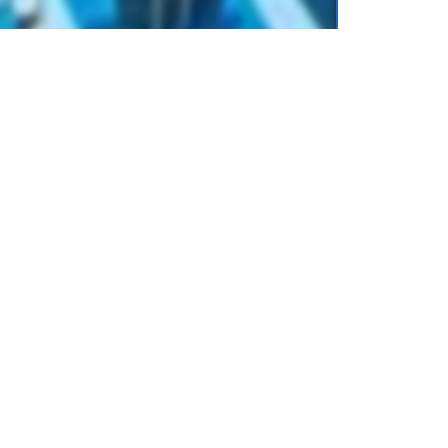
тика
для учеников
6 класса
, от издательства
.online) можно легко хранить на
еты или смартфоны. Вы можете носить с
аскать тяжелые бумажные книги.
 класс