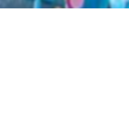
вы можете найти электронный учебник по предмету
Матема
нт
в
2022 году
,
Русский язык обучения
.
нные учебники в формате PDF на сайте узеду онлайн (uzedu
онных устройствах, таких как компьютеры, ноутбуки, планш
целую библиотеку учебных материалов без необходимости т
Решебник, ГДЗ, ответы 6
улярные учебники