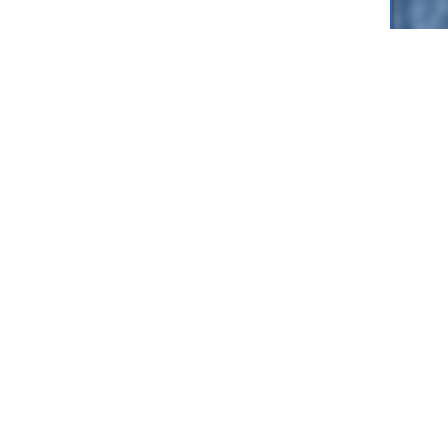
Здесь 
Ташке
Электро
электр
собой 
Поп