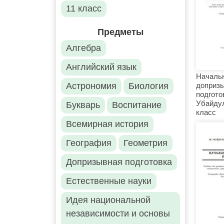
11 класс
Предметы
Алгебра
Английский язык
Началь
доприз
Астрономия
Биология
подгото
Убайдул
Букварь
Воспитание
класс
Всемирная история
География
Геометрия
Допризывная подготовка
Естественные науки
Идея национальной
независимости и основы