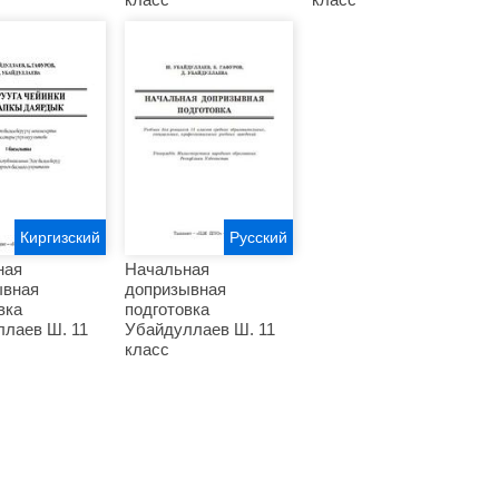
Киргизский
Русский
ная
Начальная
ывная
допризывная
вка
подготовка
лаев Ш. 11
Убайдуллаев Ш. 11
класс