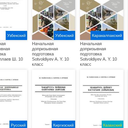
Узбекский
Узбекский
Каракалпакский
ная
Начальная
Начальная
ывная
допризывная
допризывная
вка
подготовка
подготовка
лаев Ш. 10
Sotvoldiyev A. Y. 10
Sotvoldiyev A. Y. 10
класс
класс
Русский
Киргизский
Казахский