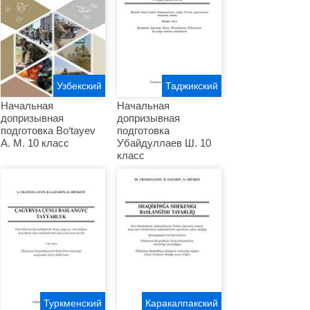
Узбекский
Таджикский
Начальная
Начальная
допризывная
допризывная
подготовка Bo‘tayev
подготовка
A. M. 10 класс
Убайдуллаев Ш. 10
класс
Туркменский
Каракалпакский