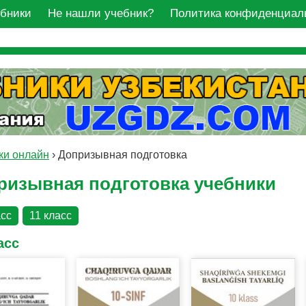
ебники
Не нашли учебник?
Политика конфиденциал
ки онлайн
›
Допризывная подготовка
ризывная подготовка учебники
асс
11 класс
асс