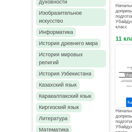
духовности
Началь
доприз
Изобразительное
подгото
искусство
Убайдул
класс
Информатика
11 кл
История древнего мира
История мировых
религий
История Узбекистана
Казахский язык
Каракалпакский язык
К
Киргизский язык
Началь
доприз
Литература
подгото
Убайдул
Математика
класс