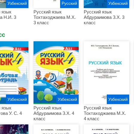
Узбекский
Русский
Узбекский
 язык
Русский язык
Русский язык
а Н.И. 3
Тохтаходжаева М.Х.
Абдураимова З.Х. 3
3 класс
класс
сс
Узбекский
Узбекский
Узбекский
 язык
Русский язык
Русский язык
ова У. С. 4
Абдураимова З.Х. 4
Тохтаходжаева М.Х.
класс
4 класс