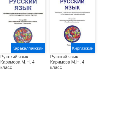
Каракалпакский
Киргизский
Русский язык
Русский язык
Каримова М.Н. 4
Каримова М.Н. 4
класс
класс