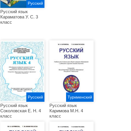
Русский
Русский язык
Караматова У. С. 3
класс
Русский
Туркменский
Русский язык
Русский язык
Cоколовская Е. Н. 4
Каримова М.Н. 4
класс
класс