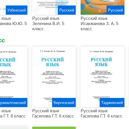
Узбекский
Русский
Русский
 язык
Русский язык
Русский язык
анова Ю.Ю. 5
Зеленина В.И. 5
Исакжанова З. А. 5
класс
класс
сс
аракалпакский
Киргизский
Таджикский
 язык
Русский язык
Русский язык
 Г.Т. 6 класс
Гасилова Г.Т. 6 класс
Гасилова Г.Т. 6 класс