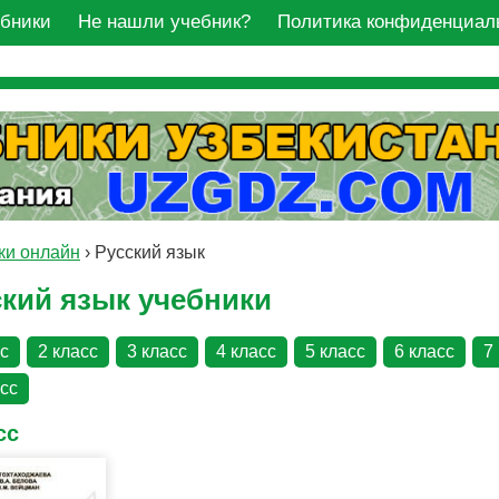
ебники
Не нашли учебник?
Политика конфиденциал
ки онлайн
›
Русский язык
ский язык учебники
сс
2 класс
3 класс
4 класс
5 класс
6 класс
7
асс
сс