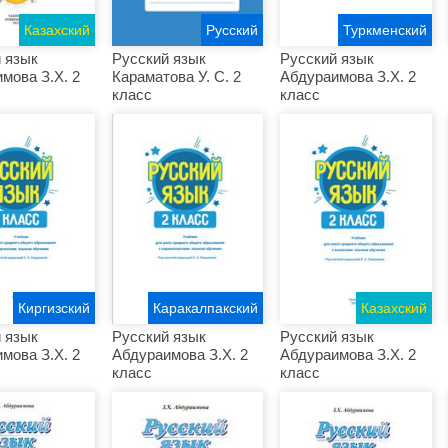
Казахский
Русский
Туркменский
 язык
Русский язык
Русский язык
мова З.Х. 2
Караматова У. С. 2
Абдураимова З.Х. 2
класс
класс
Киргизский
Каракалпакский
Казахский
 язык
Русский язык
Русский язык
мова З.Х. 2
Абдураимова З.Х. 2
Абдураимова З.Х. 2
класс
класс