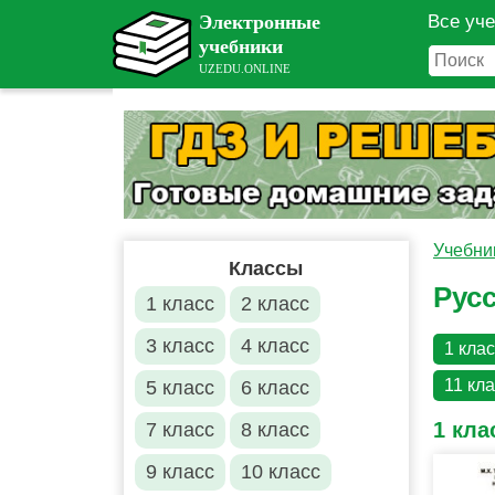
Все уч
Учебни
Классы
Рус
1 класс
2 класс
3 класс
4 класс
1 кла
11 кл
5 класс
6 класс
1 кла
7 класс
8 класс
9 класс
10 класс