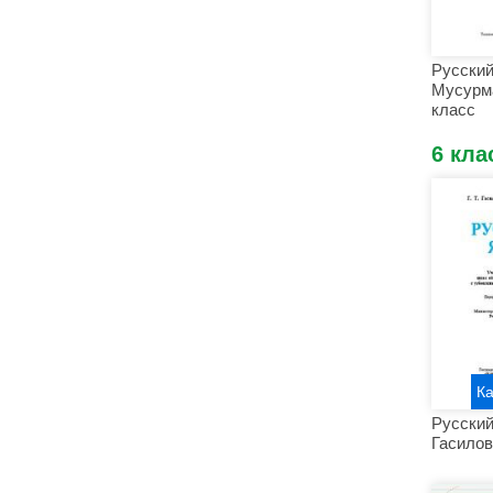
Русский
Мусурм
класс
6 кла
К
Русский
Гасилова