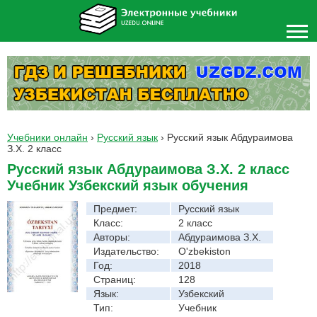
Учебники онлайн
›
Русский язык
›
Русский язык Абдураимова
З.Х. 2 класс
Русский язык Абдураимова З.Х. 2 класс
Учебник Узбекский язык обучения
Предмет:
Русский язык
Класс:
2 класс
Авторы:
Абдураимова З.Х.
Издательство:
O'zbekiston
Год:
2018
Страниц:
128
Язык:
Узбекский
Тип:
Учебник