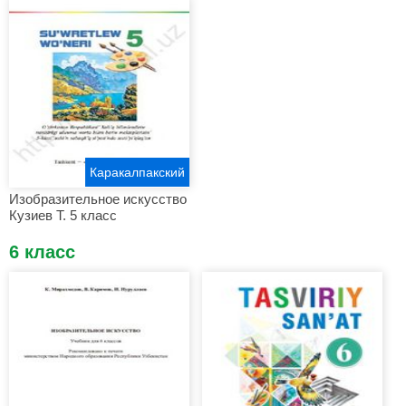
Каракалпакский
Изобразительное искусство
Кузиев Т. 5 класс
6 класс