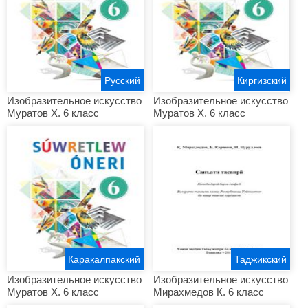
Русский
Киргизский
Изобразительное искусство
Изобразительное искусство
Муратов Х. 6 класс
Муратов Х. 6 класс
Каракалпакский
Таджикский
Изобразительное искусство
Изобразительное искусство
Муратов Х. 6 класс
Мирахмедов К. 6 класс