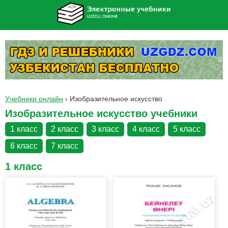
Учебники онлайн
›
Изобразительное искусство
Изобразительное искусство учебники
1 класс
2 класс
3 класс
4 класс
5 класс
6 класс
7 класс
1 класс