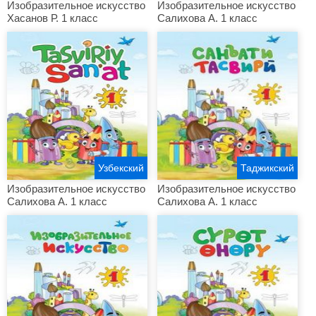
Изобразительное искусство
Изобразительное искусство
Хасанов Р. 1 класс
Салихова А. 1 класс
Узбекский
Таджикский
Изобразительное искусство
Изобразительное искусство
Салихова А. 1 класс
Салихова А. 1 класс