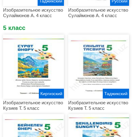
Таджикский
Русский
Изобразительное искусство
Изобразительное искусство
Сулаймонов А. 4 класс
Сулаймонов А. 4 класс
5 класс
Киргизский
Таджикский
Изобразительное искусство
Изобразительное искусство
Кузиев Т. 5 класс
Кузиев Т. 5 класс