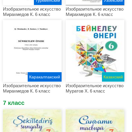
Туркменский
Узбекский
Изобразительное искусство
Изобразительное искусство
Мирахмедов К. 6 класс
Мирахмедов К. 6 класс
Каракалпакский
Казахский
Изобразительное искусство
Изобразительное искусство
Мирахмедов К. 6 класс
Муратов Х. 6 класс
7 класс