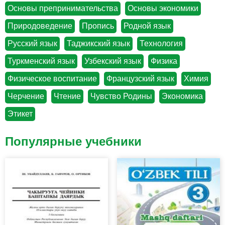
Основы препринимательства
Основы экономики
Природоведение
Пропись
Родной язык
Русский язык
Таджикский язык
Технология
Туркменский язык
Узбекский язык
Физика
Физическое воспитание
Французский язык
Химия
Черчение
Чтение
Чувство Родины
Экономика
Этикет
Популярные учебники