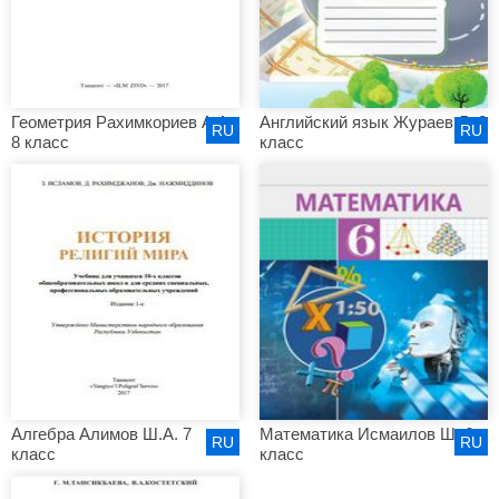
Геометрия Рахимкориев А.А.
Английский язык Жураев Л. 8
RU
RU
8 класс
класс
Алгебра Алимов Ш.А. 7
Математика Исмаилов Ш. 6
RU
RU
класс
класс