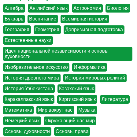
Алгебра
Английский язык
Астрономия
Биология
Букварь
Воспитание
Всемирная история
География
Геометрия
Допризывная подготовка
Естественные науки
Идея национальной независимости и основы
духовности
Изобразительное искусство
Информатика
История древнего мира
История мировых религий
История Узбекистана
Казахский язык
Каракалпакский язык
Киргизский язык
Литература
Математика
Мир вокруг нас
Музыка
Немецкий язык
Окружающий нас мир
Основы духовности
Основы права