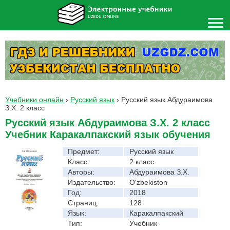
Учебники онлайн
›
Русский язык
›
Русский язык Абдураимова
З.Х. 2 класс
Русский язык Абдураимова З.Х. 2 класс
Учебник Каракалпакский язык обучения
Предмет:
Русский язык
Класс:
2 класс
Авторы:
Абдураимова З.Х.
Издательство:
O'zbekiston
Год:
2018
Страниц:
128
Язык:
Каракалпакский
Тип:
Учебник