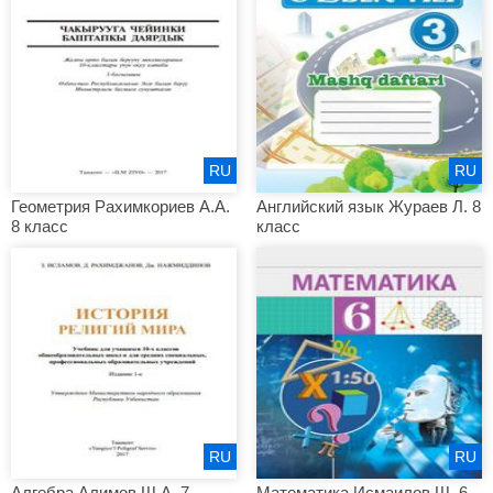
RU
RU
Геометрия Рахимкориев А.А.
Английский язык Жураев Л. 8
8 класс
класс
RU
RU
Алгебра Алимов Ш.А. 7
Математика Исмаилов Ш. 6