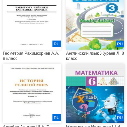
RU
RU
Геометрия Рахимкориев А.А.
Английский язык Жураев Л. 8
8 класс
класс
RU
RU
Алгебра Алимов Ш.А. 7
Математика Исмаилов Ш. 6