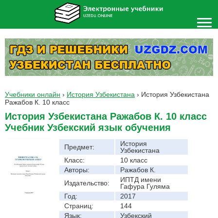
Учебники онлайн
›
История Узбекистана
›
История Узбекистана
Ражабов К. 10 класс
История Узбекистана Ражабов К. 10 класс
Учебник Узбекский язык обучения
История
Предмет:
Узбекистана
Класс:
10 класс
Авторы:
Ражабов К.
ИПТД имени
Издательство:
Гафура Гуляма
Год:
2017
Страниц:
144
Язык:
Узбекский