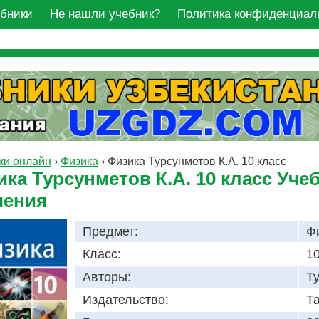
ебники
Не нашли учебник?
Политика конфиденциал
ки онлайн
›
Физика
›
Физика Турсунметов К.А. 10 класс
ка Турсунметов К.А. 10 класс Уче
чения
Предмет:
Ф
Класс:
10
Авторы:
Ту
Издательство:
Т