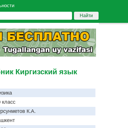
ьности
Найти
бник Киргизский язык
изика
 класс
рсунметов К.А.
ашкент