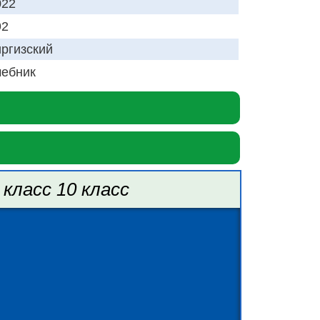
022
92
иргизский
чебник
класс 10 класс