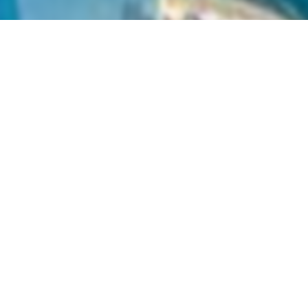
вы можете найти электронный учебник по предмету
Физика
нт
в
2022 году
,
Киргизский язык обучения
.
нные учебники в формате PDF на сайте узеду онлайн (uzedu
онных устройствах, таких как компьютеры, ноутбуки, планш
целую библиотеку учебных материалов без необходимости т
Решебник, ГДЗ, ответы 10
улярные учебники