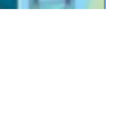
для учеников
10 класса
, от издательства
.online) можно легко хранить на
еты или смартфоны. Вы можете носить с
аскать тяжелые бумажные книги.
 класс