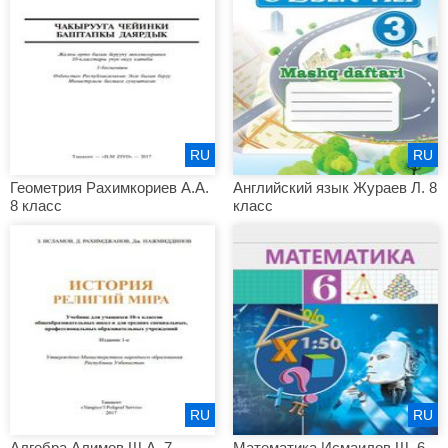
RU
RU
Геометрия Рахимкориев А.А.
Английский язык Жураев Л. 8
8 класс
класс
RU
RU
Алгебра Алимов Ш.А. 7
Математика Исмаилов Ш. 6