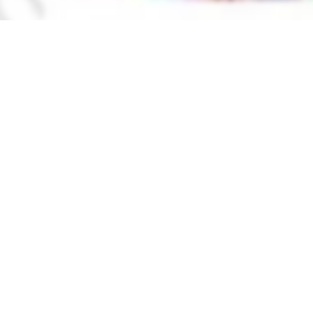
вы можете найти электронный учебник по предмету
Всемир
льства
ИПТД имени Чулпана
в
2019 году
,
Каракалпакский
нные учебники в формате PDF на сайте узеду онлайн (uzedu
онных устройствах, таких как компьютеры, ноутбуки, планш
целую библиотеку учебных материалов без необходимости т
Решебник, ГДЗ, ответы 8
улярные учебники