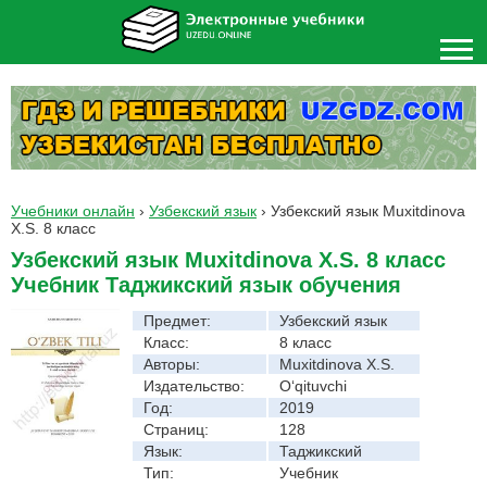
Учебники онлайн
›
Узбекский язык
›
Узбекский язык Muxitdinova
X.S. 8 класс
Узбекский язык Muxitdinova X.S. 8 класс
Учебник Таджикский язык обучения
Предмет:
Узбекский язык
Класс:
8 класс
Авторы:
Muxitdinova X.S.
Издательство:
O‘qituvchi
Год:
2019
Страниц:
128
Язык:
Таджикский
Тип:
Учебник