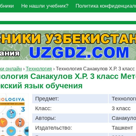
ебники
Не нашли учебник?
Политика конфиденциал
ки онлайн
›
Технология
›
Технология Санакулов Х.Р. 3 класс
нология Санакулов Х.Р. 3 класс М
екский язык обучения
Предмет:
Технолог
Класс:
3 класс
Авторы:
Санакуло
Издательство:
Ташкент