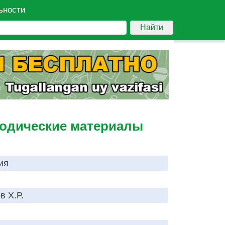
ьности
Найти
етодические материалы
ия
в Х.Р.