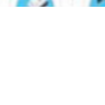
вы можете найти электронный учебник по предмету
Технол
нт
в
2022 году
,
Узбекский язык обучения
.
нные учебники в формате PDF на сайте узеду онлайн (uzedu
онных устройствах, таких как компьютеры, ноутбуки, планш
целую библиотеку учебных материалов без необходимости т
улярные учебники