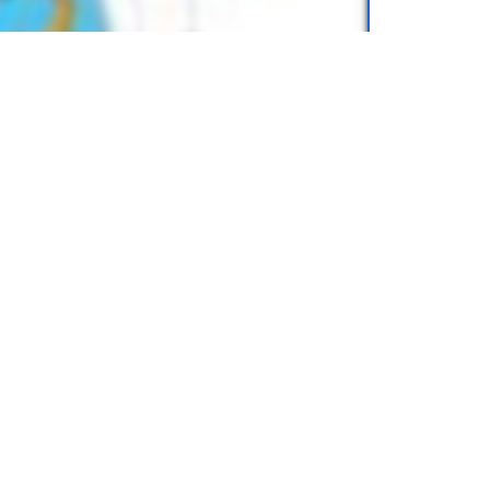
огия
для учеников
3 класса
, от издательства
.online) можно легко хранить на
еты или смартфоны. Вы можете носить с
аскать тяжелые бумажные книги.