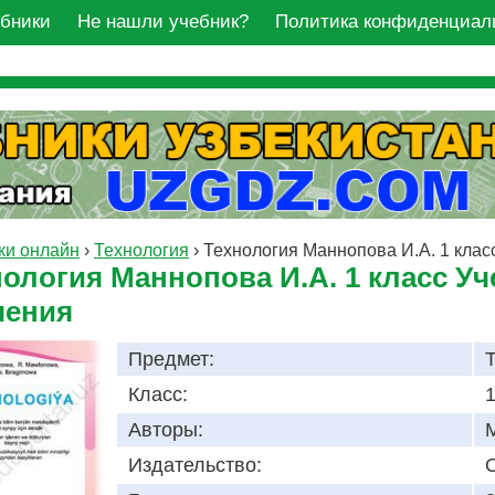
ебники
Не нашли учебник?
Политика конфиденциал
ки онлайн
›
Технология
›
Технология Маннопова И.А. 1 клас
нология Маннопова И.А. 1 класс У
чения
Предмет:
Класс:
1
Авторы:
Издательство:
O