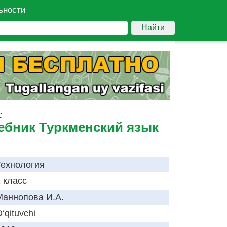
ьности
Найти
с
чебник Туркменский язык
Технология
 класс
Маннопова И.А.
‘qituvchi