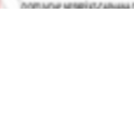
вы можете найти электронный учебник по предмету
Технол
chi
в
2019 году
,
Туркменский язык обучения
.
нные учебники в формате PDF на сайте узеду онлайн (uzedu
онных устройствах, таких как компьютеры, ноутбуки, планш
целую библиотеку учебных материалов без необходимости т
улярные учебники