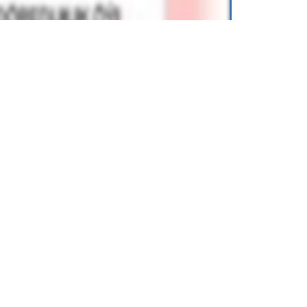
огия
для учеников
1 класса
, от издательства
.online) можно легко хранить на
еты или смартфоны. Вы можете носить с
аскать тяжелые бумажные книги.