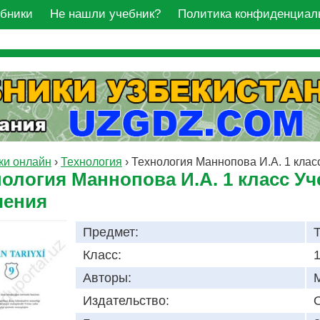
ебники
Не нашли учебник?
Политика конфиденциал
ки онлайн
›
Технология
›
Технология Маннопова И.А. 1 клас
ология Маннопова И.А. 1 класс Уч
чения
Предмет:
Класс:
1
Авторы:
Издательство:
O