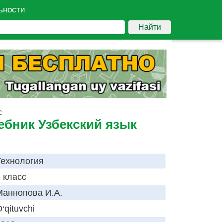
ьности
Найти
с
ебник Узбекский язык
Технология
 класс
Маннопова И.А.
‘qituvchi