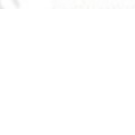
вы можете найти электронный учебник по предмету
Технол
chi
в
2019 году
,
Узбекский язык обучения
.
нные учебники в формате PDF на сайте узеду онлайн (uzedu
онных устройствах, таких как компьютеры, ноутбуки, планш
целую библиотеку учебных материалов без необходимости т
улярные учебники