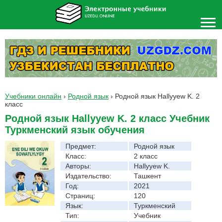
Учебники онлайн
›
Родной язык
›
Родной язык Hallyyew K. 2
класс
Родной язык Hallyyew K. 2 класс Учебник
Туркменский язык обучения
Предмет:
Родной язык
Класс:
2 класс
Авторы:
Hallyyew K.
Издательство:
Ташкент
Год:
2021
Страниц:
120
Язык:
Туркменский
Тип:
Учебник