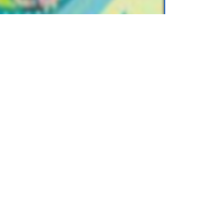
 язык
для учеников
2 класса
, от
.online) можно легко хранить на
еты или смартфоны. Вы можете носить с
аскать тяжелые бумажные книги.