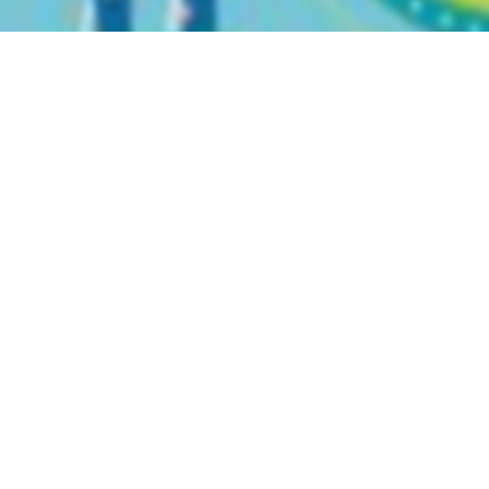
вы можете найти электронный учебник по предмету
Родной
льства
Ташкент
в
2021 году
,
Узбекский язык обучения
.
нные учебники в формате PDF на сайте узеду онлайн (uzedu
онных устройствах, таких как компьютеры, ноутбуки, планш
целую библиотеку учебных материалов без необходимости т
улярные учебники