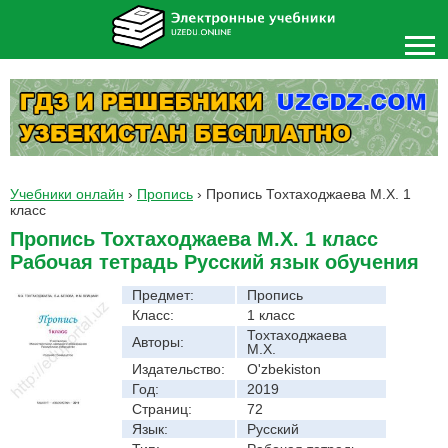
Учебники онлайн
›
Пропись
›
Пропись Тохтаходжаева М.Х. 1
класс
Пропись Тохтаходжаева М.Х. 1 класс
Рабочая тетрадь Русский язык обучения
Предмет:
Пропись
Класс:
1 класс
Тохтаходжаева
Авторы:
М.Х.
Издательство:
O'zbekiston
Год:
2019
Страниц:
72
Язык:
Русский