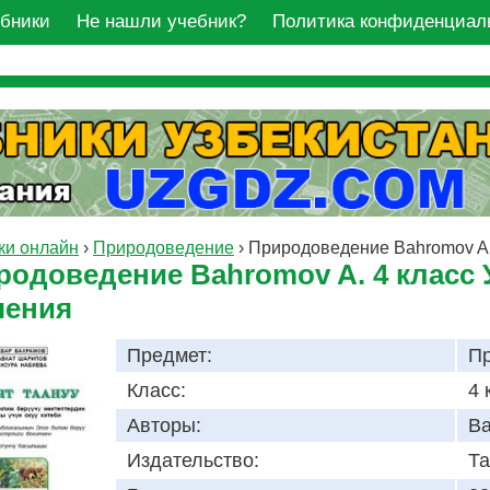
ебники
Не нашли учебник?
Политика конфиденциал
ки онлайн
›
Природоведение
›
Природоведение Bahromov A.
родоведение Bahromov A. 4 класс 
чения
Предмет:
П
Класс:
4 
Авторы:
Ba
Издательство:
Та