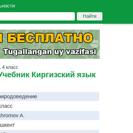
ьности
Найти
 4 класс
Учебник Киргизский язык
риродоведение
класс
hromov A.
шкент