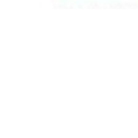
вы можете найти электронный учебник по предмету
Природ
льства
Ташкент
в
2017 году
,
Киргизский язык обучения
.
нные учебники в формате PDF на сайте узеду онлайн (uzedu
онных устройствах, таких как компьютеры, ноутбуки, планш
целую библиотеку учебных материалов без необходимости т
улярные учебники