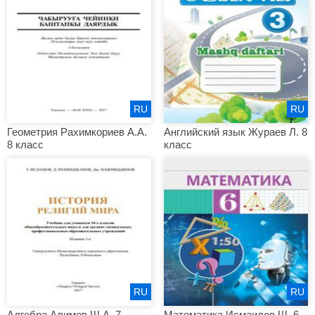
RU
RU
Геометрия Рахимкориев А.А.
Английский язык Жураев Л. 8
8 класс
класс
RU
RU
Алгебра Алимов Ш.А. 7
Математика Исмаилов Ш. 6