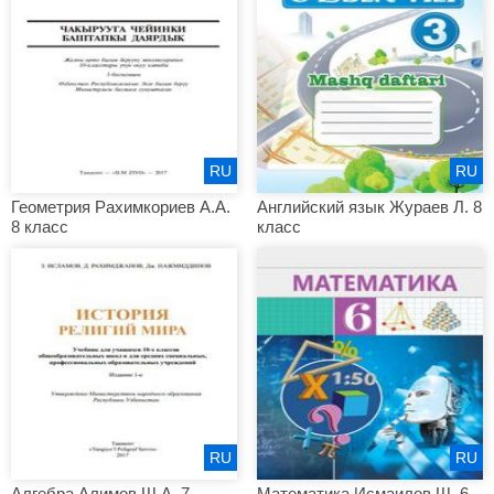
RU
RU
Геометрия Рахимкориев А.А.
Английский язык Жураев Л. 8
8 класс
класс
RU
RU
Алгебра Алимов Ш.А. 7
Математика Исмаилов Ш. 6