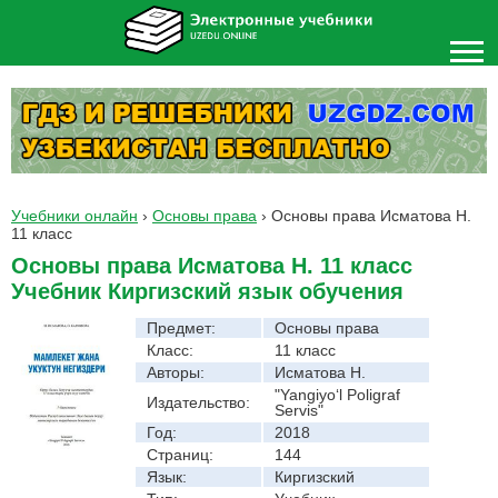
Учебники онлайн
›
Основы права
›
Основы права Исматова Н.
11 класс
Основы права Исматова Н. 11 класс
Учебник Киргизский язык обучения
Предмет:
Основы права
Класс:
11 класс
Авторы:
Исматова Н.
"Yangiyo‘l Poligraf
Издательство:
Servis"
Год:
2018
Страниц:
144
Язык:
Киргизский