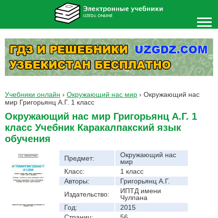
Учебники онлайн
›
Окружающий нас мир
›
Окружающий нас
мир Григорьянц А.Г. 1 класс
Окружающий нас мир Григорьянц А.Г. 1
класс Учебник Каракалпакский язык
обучения
Окружающий нас
Предмет:
мир
Класс:
1 класс
Авторы:
Григорьянц А.Г.
ИПТД имени
Издательство:
Чулпана
Год:
2015
Страниц:
56