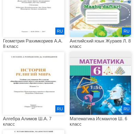
RU
RU
Геометрия Рахимкориев А.А.
Английский язык Жураев Л. 8
8 класс
класс
RU
RU
Алгебра Алимов Ш.А. 7
Математика Исмаилов Ш. 6
класс
класс