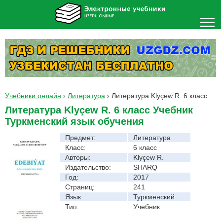
Учебники онлайн
›
Литература
›
Литература Klyçew R. 6 класс
Литература Klyçew R. 6 класс Учебник
Туркменский язык обучения
Предмет:
Литература
Класс:
6 класс
Авторы:
Klyçew R.
Издательство:
SHARQ
Год:
2017
Страниц:
241
Язык:
Туркменский
Тип:
Учебник