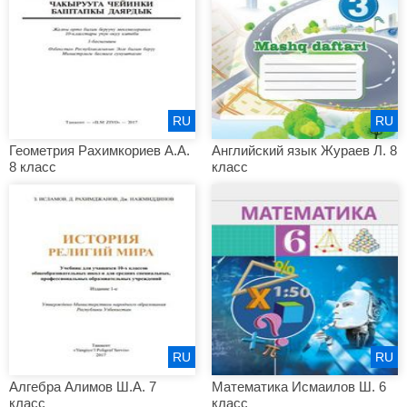
RU
RU
Геометрия Рахимкориев А.А.
Английский язык Жураев Л. 8
8 класс
класс
RU
RU
Алгебра Алимов Ш.А. 7
Математика Исмаилов Ш. 6
класс
класс