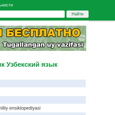
ьности
Найти
ик Узбекский язык
illiy ensiklopediyasi