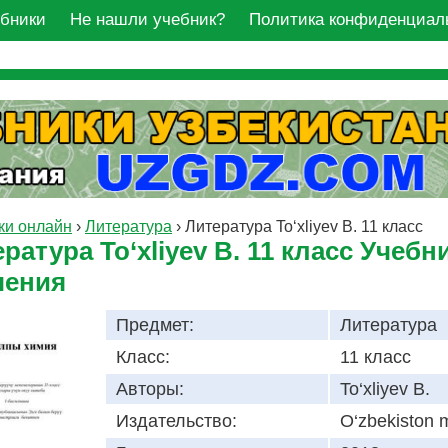
ебники
Не нашли учебник?
Политика конфиденциал
ки онлайн
›
Литература
›
Литература To‘xliyev B. 11 класс
ратура To‘xliyev B. 11 класс Учебн
чения
Предмет:
Литература
Класс:
11 класс
Авторы:
To‘xliyev B.
Издательство:
O‘zbekiston m