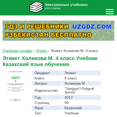
Учебники онлайн
›
Этикет
›
Этикет Холикова М. 4 класс
Этикет Холикова М. 4 класс Учебник
Казахский язык обучения
Предмет:
Этикет
Класс:
4 класс
Авторы:
Холикова М.
"Yangiyo‘l Poligraf
Издательство:
Servis"
Год:
2017
Страниц:
96
Язык:
Казахский
Тип:
Учебник