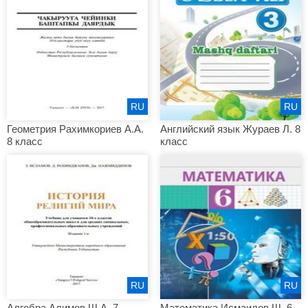
RU
RU
Геометрия Рахимкориев А.А.
Английский язык Жураев Л. 8
8 класс
класс
RU
RU
Алгебра Алимов Ш.А. 7
Математика Исмаилов Ш. 6