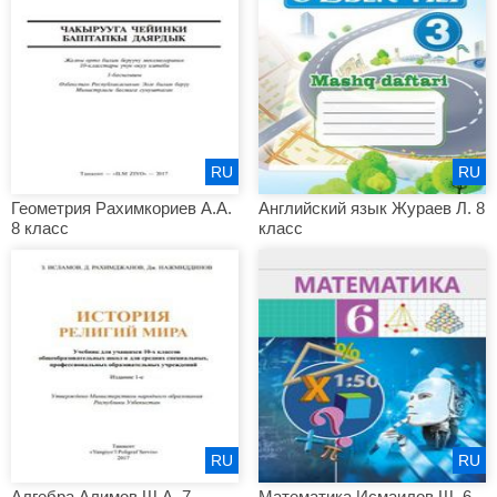
RU
RU
Геометрия Рахимкориев А.А.
Английский язык Жураев Л. 8
8 класс
класс
RU
RU
Алгебра Алимов Ш.А. 7
Математика Исмаилов Ш. 6