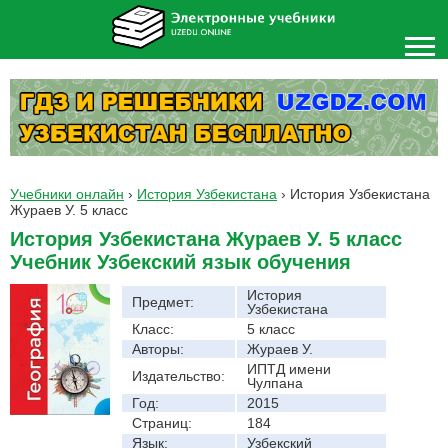
Учебники онлайн
›
История Узбекистана
›
История Узбекистана
Жураев У. 5 класс
История Узбекистана Жураев У. 5 класс
Учебник Узбекский язык обучения
История
Предмет:
Узбекистана
Класс:
5 класс
Авторы:
Жураев У.
ИПТД имени
Издательство:
Чулпана
Год:
2015
Страниц:
184
Язык:
Узбекский