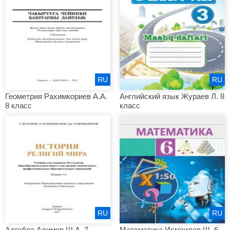
RU
RU
Геометрия Рахимкориев А.А.
Английский язык Жураев Л. 8
8 класс
класс
RU
RU
Алгебра Алимов Ш.А. 7
Математика Исмаилов Ш. 6