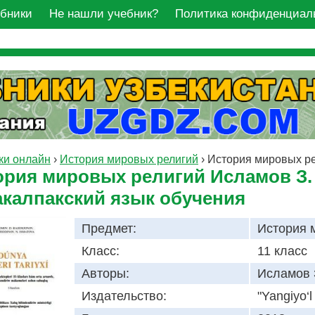
ебники
Не нашли учебник?
Политика конфиденциал
ки онлайн
›
История мировых религий
›
История мировых ре
ория мировых религий Исламов З. 
акалпакский язык обучения
Предмет:
История 
Класс:
11 класс
Авторы:
Исламов 
Издательство:
"Yangiyo‘l