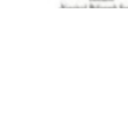
вы можете найти электронный учебник по предмету
Истори
, от издательства
"Yangiyo‘l Poligraf Servis"
в
2018 году
,
К
нные учебники в формате PDF на сайте узеду онлайн (uzedu
онных устройствах, таких как компьютеры, ноутбуки, планш
целую библиотеку учебных материалов без необходимости т
Решебник, ГДЗ, ответы 11
улярные учебники