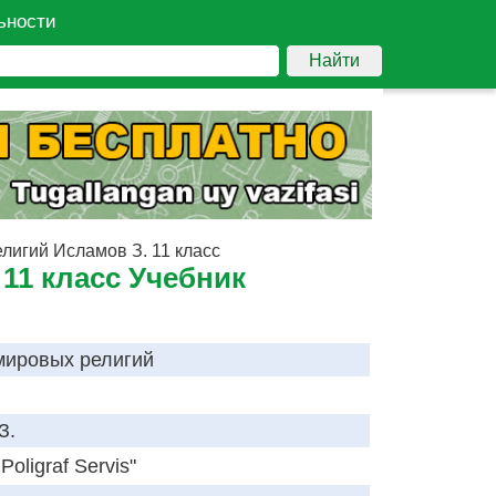
ьности
Найти
лигий Исламов З. 11 класс
11 класс Учебник
мировых религий
З.
 Poligraf Servis"