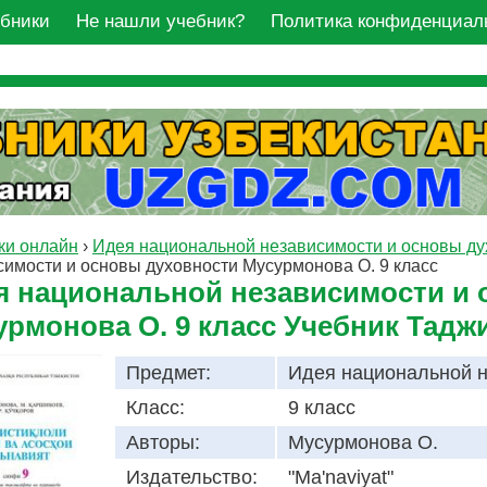
ебники
Не нашли учебник?
Политика конфиденциал
ки онлайн
›
Идея национальной независимости и основы ду
симости и основы духовности Мусурмонова О. 9 класс
я национальной независимости и 
урмонова О. 9 класс Учебник Тадж
Предмет:
Идея национальной н
Класс:
9 класс
Авторы:
Мусурмонова О.
Издательство:
"Ma'naviyat"