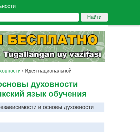
ьности
Найти
ховности
›
Идея национальной
основы духовности
икский язык обучения
езависимости и основы духовности