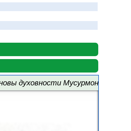
новы духовности Мусурмонова О. 9 к