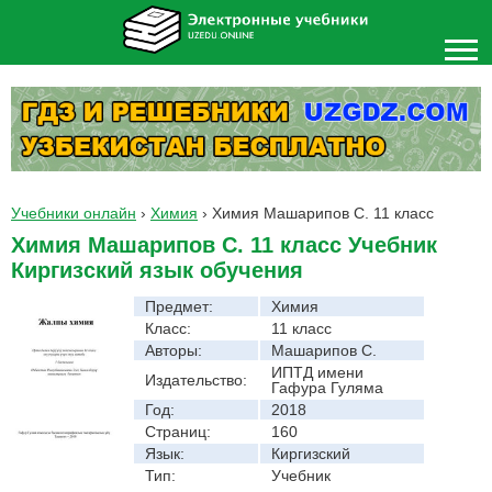
Учебники онлайн
›
Химия
›
Химия Машарипов С. 11 класс
Химия Машарипов С. 11 класс Учебник
Киргизский язык обучения
Предмет:
Химия
Класс:
11 класс
Авторы:
Машарипов С.
ИПТД имени
Издательство:
Гафура Гуляма
Год:
2018
Страниц:
160
Язык:
Киргизский
Тип:
Учебник