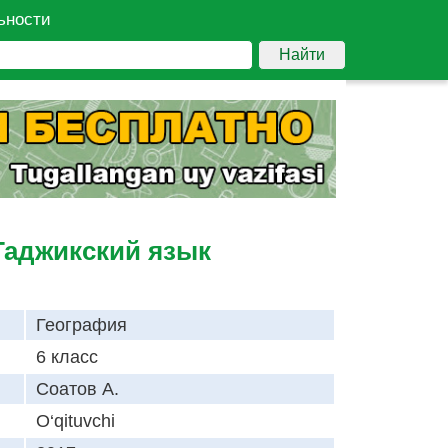
ьности
Найти
 Таджикский язык
География
6 класс
Соатов А.
O‘qituvchi