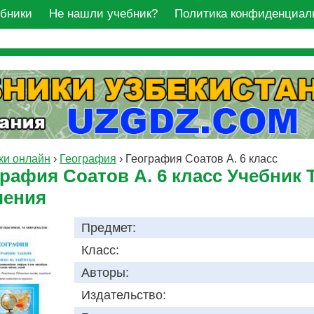
ебники
Не нашли учебник?
Политика конфиденциал
ки онлайн
›
География
›
География Соатов А. 6 класс
графия Соатов А. 6 класс Учебник
чения
Предмет:
Класс:
Авторы:
Издательство: