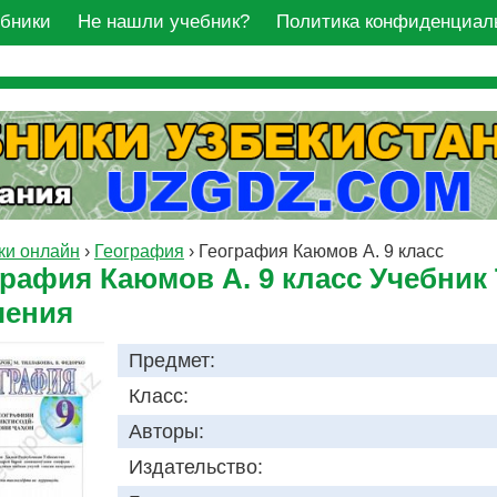
ебники
Не нашли учебник?
Политика конфиденциал
ки онлайн
›
География
›
География Каюмов А. 9 класс
графия Каюмов А. 9 класс Учебник
чения
Предмет:
Класс:
Авторы:
Издательство: