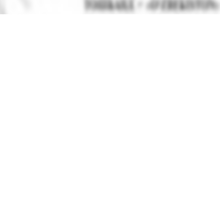
вы можете найти электронный учебник по предмету
Геогра
нт
в
2019 году
,
Таджикский язык обучения
.
нные учебники в формате PDF на сайте узеду онлайн (uzedu
онных устройствах, таких как компьютеры, ноутбуки, планш
целую библиотеку учебных материалов без необходимости т
Решебник, ГДЗ, ответы 9
улярные учебники