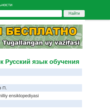
ьности
Найти
ик Русский язык обучения
 П.
illiy ensiklopediyasi