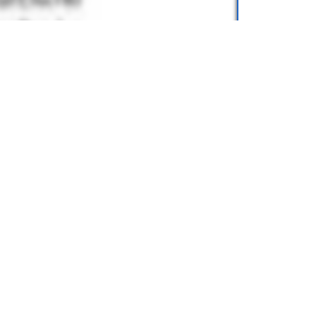
для учеников
7 класса
, от издательства
чения
.
.online) можно легко хранить на
еты или смартфоны. Вы можете носить с
аскать тяжелые бумажные книги.
 класс