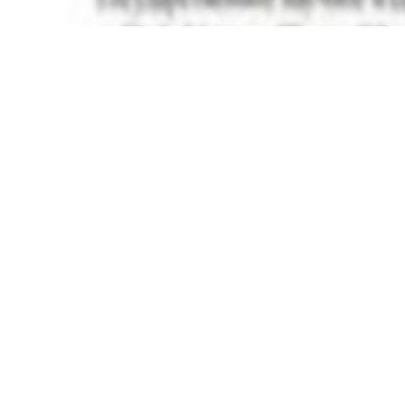
вы можете найти электронный учебник по предмету
Физика
ston milliy ensiklopediyasi
в
2017 году
,
Русский язык обу
нные учебники в формате PDF на сайте узеду онлайн (uzedu
онных устройствах, таких как компьютеры, ноутбуки, планш
целую библиотеку учебных материалов без необходимости т
Решебник, ГДЗ, ответы 7
улярные учебники