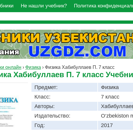
ебники
Не нашли учебник?
Политика конфиденциал
ки онлайн
›
Физика
›
Физика Хабибуллаев П. 7 класс
ика Хабибуллаев П. 7 класс Учебн
Предмет:
Физика
Класс:
7 класс
Авторы:
Хабибуллаев
Издательство:
O‘zbekiston m
Год:
2017