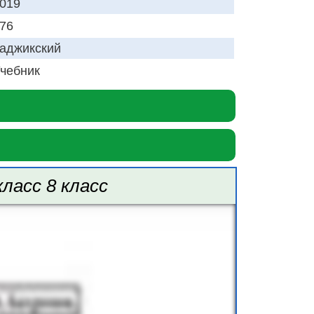
019
76
аджикский
чебник
ласс 8 класс