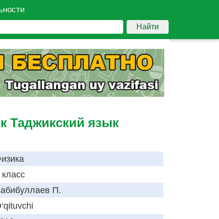
ьности
Найти
ик Таджикский язык
изика
 класс
абибуллаев П.
‘qituvchi