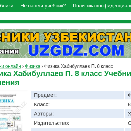
ебники
Не нашли учебник?
Политика конфиденциал
ки онлайн
›
Физика
›
Физика Хабибуллаев П. 8 класс
ика Хабибуллаев П. 8 класс Учебн
чения
Предмет:
Ф
Класс:
8
Авторы:
Х
Издательство:
O