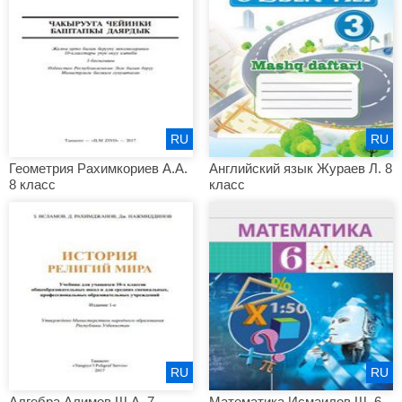
RU
RU
Геометрия Рахимкориев А.А.
Английский язык Жураев Л. 8
8 класс
класс
RU
RU
Алгебра Алимов Ш.А. 7
Математика Исмаилов Ш. 6