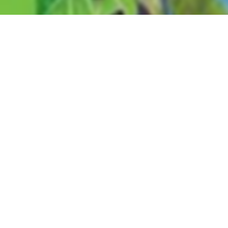
вы можете найти электронный учебник по предмету
Естеств
льства
Ташкент
в
2022 году
,
Русский язык обучения
.
нные учебники в формате PDF на сайте узеду онлайн (uzedu
онных устройствах, таких как компьютеры, ноутбуки, планш
целую библиотеку учебных материалов без необходимости т
улярные учебники