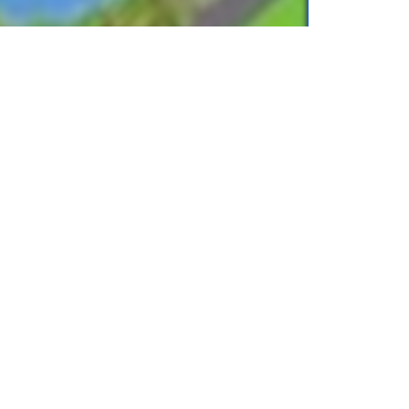
енные науки
для учеников
3 класса
, от
.online) можно легко хранить на
еты или смартфоны. Вы можете носить с
аскать тяжелые бумажные книги.