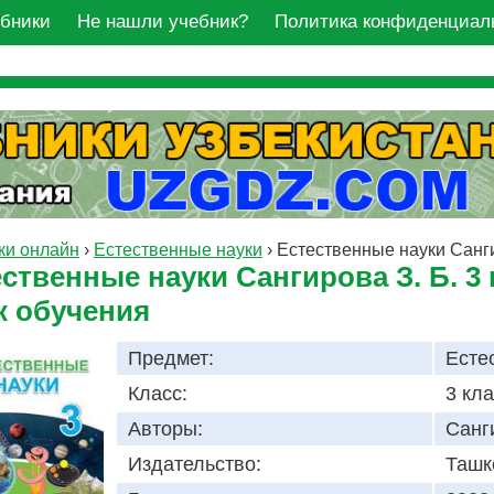
ебники
Не нашли учебник?
Политика конфиденциал
ки онлайн
›
Естественные науки
›
Естественные науки Санги
ственные науки Сангирова З. Б. 3
к обучения
Предмет:
Есте
Класс:
3 кл
Авторы:
Санг
Издательство:
Ташк