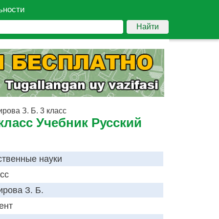
ьности
Найти
рова З. Б. 3 класс
 класс Учебник Русский
ственные науки
асс
ирова З. Б.
ент