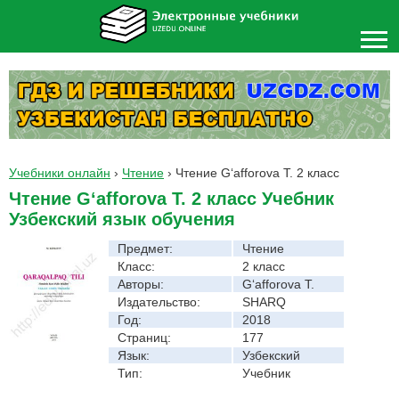
Учебники онлайн
›
Чтение
›
Чтение G‘afforova T. 2 класс
Чтение G‘afforova T. 2 класс Учебник
Узбекский язык обучения
Предмет:
Чтение
Класс:
2 класс
Авторы:
G‘afforova T.
Издательство:
SHARQ
Год:
2018
Страниц:
177
Язык:
Узбекский
Тип:
Учебник