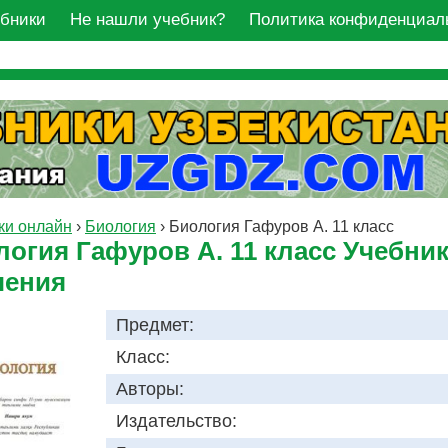
ебники
Не нашли учебник?
Политика конфиденциал
ки онлайн
›
Биология
›
Биология Гафуров A. 11 класс
логия Гафуров A. 11 класс Учебни
чения
Предмет:
Класс:
Авторы:
Издательство: