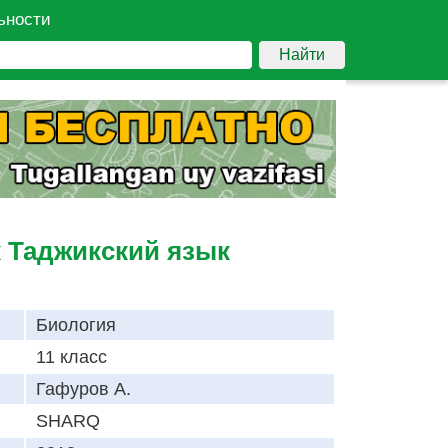
ьности
Найти
к Таджикский язык
Биология
11 класс
Гафуров A.
SHARQ