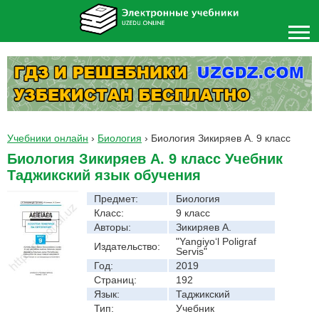
Учебники онлайн
›
Биология
›
Биология Зикиряев А. 9 класс
Биология Зикиряев А. 9 класс Учебник
Таджикский язык обучения
Предмет:
Биология
Класс:
9 класс
Авторы:
Зикиряев А.
"Yangiyo‘l Poligraf
Издательство:
Servis"
Год:
2019
Страниц:
192
Язык:
Таджикский
Тип:
Учебник