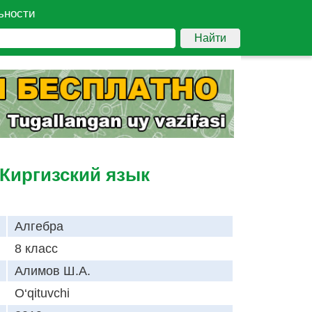
ьности
Найти
 Киргизский язык
Алгебра
8 класс
Алимов Ш.А.
O‘qituvchi